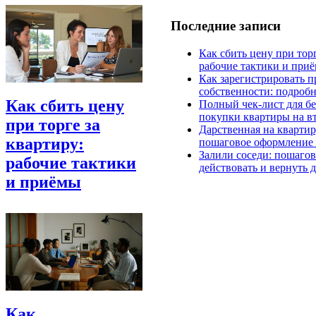
Последние записи
Как сбить цену при торг
рабочие тактики и при
Как зарегистрировать п
собственности: подроб
Как сбить цену
Полный чек‑лист для б
покупки квартиры на в
при торге за
Дарственная на квартир
квартиру:
пошаговое оформление 
Залили соседи: пошагов
рабочие тактики
действовать и вернуть 
и приёмы
Как