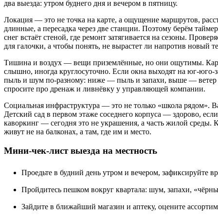
два выезда: утром буднего дня и вечером в пятницу.
Локация — это не точка на карте, а ощущение маршрутов, расс
длинные, а пересадка через две станции. Поэтому берём тайме
снег встаёт стеной, где ремонт затягивается на сезоны. Пров
для галочки, а чтобы понять, не вырастет ли напротив новый 
Тишина и воздух — вещи приземлённые, но они ощутимы. Карт
слышно, иногда круглосуточно. Если окна выходят на юг‑юго‑за
пыль и шум по‑разному: ниже — пыль и запахи, выше — ветер и
спросите про дренаж и ливнёвку у управляющей компании.
Социальная инфраструктура — это не только «школа рядом». Ва
Детский сад в первом этаже соседнего корпуса — здорово, есл
каворкинг — сегодня это не украшения, а часть жилой среды. 
живут не на балконах, а там, где им и место.
Мини‑чек‑лист выезда на местность
Проедьте в будний день утром и вечером, зафиксируйте вр
Пройдитесь пешком вокруг квартала: шум, запахи, «чёрны
Зайдите в ближайший магазин и аптеку, оцените ассортим