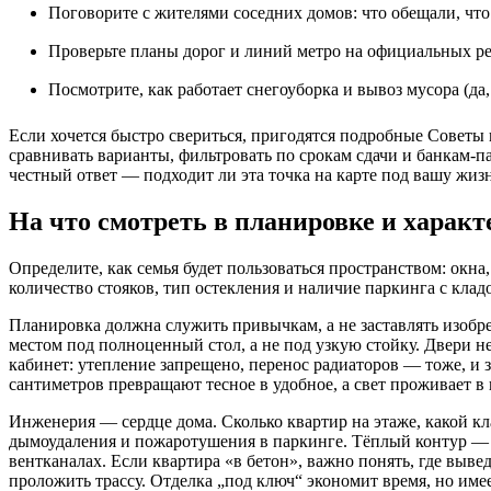
Поговорите с жителями соседних домов: что обещали, что 
Проверьте планы дорог и линий метро на официальных ре
Посмотрите, как работает снегоуборка и вывоз мусора (да,
Если хочется быстро свериться, пригодятся подробные Совет
сравнивать варианты, фильтровать по срокам сдачи и банкам‑п
честный ответ — подходит ли эта точка на карте под вашу жизн
На что смотреть в планировке и характ
Определите, как семья будет пользоваться пространством: окна
количество стояков, тип остекления и наличие паркинга с кла
Планировка должна служить привычкам, а не заставлять изобрет
местом под полноценный стол, а не под узкую стойку. Двери н
кабинет: утепление запрещено, перенос радиаторов — тоже, и 
сантиметров превращают тесное в удобное, а свет проживает в 
Инженерия — сердце дома. Сколько квартир на этаже, какой клас
дымоудаления и пожаротушения в паркинге. Тёплый контур — не
вентканалах. Если квартира «в бетон», важно понять, где выве
проложить трассу. Отделка „под ключ“ экономит время, но им