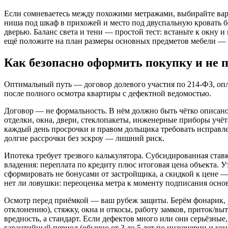
Если сомневаетесь между похожими метражами, выбирайте вар
ниша под шкаф в прихожей и место под двуспальную кровать бе
дверью. Баланс света и тени — простой тест: встаньте к окну и
ещё положите на план размеры основных предметов мебели — и
Как безопасно оформить покупку и не 
Оптимальный путь — договор долевого участия по 214‑ФЗ, опла
после полного осмотра квартиры с дефектной ведомостью.
Договор — не формальность. В нём должно быть чётко описано
отделки, окна, двери, стеклопакеты, инженерные приборы учёт
каждый день просрочки и правом дольщика требовать исправле
долгие рассрочки без эскроу — лишний риск.
Ипотека требует трезвого калькулятора. Субсидированная став
владения: переплата по кредиту плюс итоговая цена объекта. 
сформировать не бонусами от застройщика, а скидкой к цене —
нет ли ловушки: переоценка метра к моменту подписания основ
Осмотр перед приёмкой — ваш рубеж защиты. Берём фонарик, у
отклонению), стяжку, окна и откосы, работу замков, приток/в
вредность, а стандарт. Если дефектов много или они серьёзные
гарантийный период (обычно от 3 до 5 лет по инженерии и к