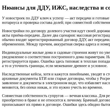
Нюансы для ДДУ, ИЖС, наследства и с
У новостроек по ДДУ ключ к успеху — акт передачи и готовые
нотариуса и проверка состава долей; при совместной собствен
Новостройки по договору долевого участия идут своей дорожк
акты приёма‑передачи. Далее два сценария: массовая регистрац
обычно входят зарегистрированный договор ДДУ, акт передачи,
обременении. Между прочим, аккуратная сверка адреса и номе
Индивидуальные жилые дома и садовые строения живут по уве
уведомление о соответствии построенного дома параметрам. На 
регистрируется право. Ошибка здесь типовая: в техплан попад
а то и уточнить границы, если межевание древнее и условное.
Наследственные кейсы, хотя и кажутся линейными, уводят в ст
архивные документы БТИ или старые договоры, чтобы у Росрее
заявление и документы в электронном виде, что избавляет на
меняются, без опеки никак, и это нужно учесть во времени.
Совместная собственность супругов — вечная классика. Для ре
приобретено в браке и не относится к личному. Брачный догов
прописывают их прямо в договоре. Ошибки здесь обидно бытовые: