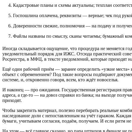
Кадастровые планы и схемы актуальны; техплан соответст
Госпошлина оплачена, реквизиты — верные; чек под руко
Доверенности свежие, полномочия — на подачу и получе
Файлы названы по смыслу, сканы читаемы; бумажный ком
Иногда складывается ощущение, что процедура не меняется год
уведомительный порядок для ИЖС. Отсюда практический совет: 
Росреестра, в МФЦ, в тексте уведомлений, которые приходят н
Ещё один рабочий приём — заранее определить «узкие места» 
объект с обременением? Под такие вопросы подбирают документ
системе, и, откровенно говоря, всем, кто ждёт новоселья.
И наконец — про ожидания. Государственная регистрация права 
адреса, а где‑то — на довоз справки из банка; на выходе получ
приходят.
Чтобы закрепить материал, полезно перебирать реальные комб
наследование доли с непоставленным на учёт гаражом. Каждая
бумаги, учитываем согласия, подаём, получаем. И если ритм не 
На этом — всё главное сказано, но пара штрихов в финале не п