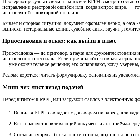
Проверяют результат свежей выпиской ЕГРН: смотрят состав со
исправлении реестровой ошибки или, когда вопрос шире, — го
исправляет без повторной пошлины.
Бывает и спорная ситуация: документ оформлен верно, а база «
выписки, нотариальные копии, судебные акты. Звучит утомител
Приостановка и отказ: как выйти в плюс
Приостановка — не приговор, а пауза для доукомплектования ил
исправленного техплана. Если причина объективная, а срок по
— уже окончательное решение; его оспаривают, когда уверены
Резюме короткое: читать формулировку основания из уведомлен
Мини‑чек‑лист перед подачей
Перед визитом в МФЦ или загрузкой файлов в электронную фор
Выписка ЕГРН совпадает с договором по адресу, площади,
Есть правоустанавливающий документ и акт приёма‑перед
Согласие супруга, банка, опеки готовы, подписи и печат