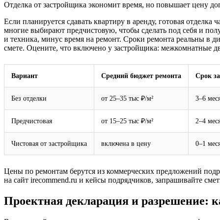
Отделка от застройщика экономит время, но повышает цену дог
Если планируется сдавать квартиру в аренду, готовая отделка
многие выбирают предчистовую, чтобы сделать под себя и пол
и техника, минус время на ремонт. Сроки ремонта реальны в ди
смете. Оцените, что включено у застройщика: межкомнатные д
Вариант
Средний бюджет ремонта
Срок з
Без отделки
от 25–35 тыс ₽/м²
3–6 мес
Предчистовая
от 15–25 тыс ₽/м²
2–4 мес
Чистовая от застройщика
включена в цену
0–1 мес
Цены по ремонтам берутся из коммерческих предложений подря
на сайт
irecommend.ru
и кейсы подрядчиков, запрашивайте смет
Проектная декларация и разрешение: ка