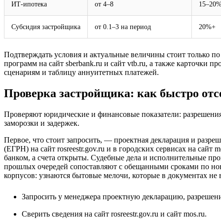
ИТ-ипотека
от 4–8
15–20
Субсидия застройщика
от 0.1–3 на период
20%+
Подтверждать условия и актуальные величины стоит только по
программ на сайт
sberbank.ru
и сайт
vtb.ru
, а также карточки пр
сценариям и таблицу аннуитетных платежей.
Проверка застройщика: как быстро отс
Проверяют юридические и финансовые показатели: разрешения н
заморозки и задержек.
Первое, что стоит запросить, — проектная декларация и разр
(ЕГРН) на сайт
rosreestr.gov.ru
и в городских сервисах на сайт
m
банком, а счета открыты. Судебные дела и исполнительные про
прошлых очередей сопоставляют с обещанными сроками по нов
корпусов: узнаются бытовые мелочи, которые в документах не
Запросить у менеджера проектную декларацию, разрешение
Сверить сведения на сайт
rosreestr.gov.ru
и сайт
mos.ru
.