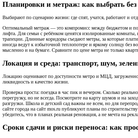
Планировки и метраж: как выбрать без
Выбирают по сценарию жизни: где спят, учатся, работают и отд
Оптимальный метраж — это компромисс между бюджетом и повс
лифта. Для семьи с ребёнком ценятся изолированные комнаты,
трапеции. Длинные коридоры съедают метры, за которые платит
иногда ведут к избыточной теплопотере и яркому солнцу без 
мысленно и на бумаге. Сравните по цене метра не только ква
Локация и среда: транспорт, шум, зеле
Локацию оценивают по доступности метро и МЦД, загруженнос
ликвидность и качество жизни.
Проверка проста: поездка в час пик и вечером. Сколько реально
перегрузку, но не всегда. Посмотрите на карту шумов и на захо
разгрузки. Школа и детский сад важны не всем, но для перепро
сайте города на сайт
mos.ru
публикуют планы по строительству ш
убедитесь, что в планах реальная реновация, а не мечта на рек
Сроки сдачи и риски переноса: как про