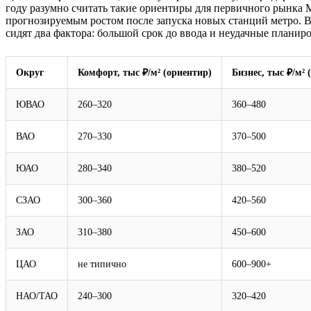
году разумно считать такие ориентиры для первичного рынка М
прогнозируемым ростом после запуска новых станций метро. В 
сидят два фактора: большой срок до ввода и неудачные плани
Округ
Комфорт, тыс ₽/м² (ориентир)
Бизнес, тыс ₽/м² 
ЮВАО
260–320
360–480
ВАО
270–330
370–500
ЮАО
280–340
380–520
СЗАО
300–360
420–560
ЗАО
310–380
450–600
ЦАО
не типично
600–900+
НАО/ТАО
240–300
320–420