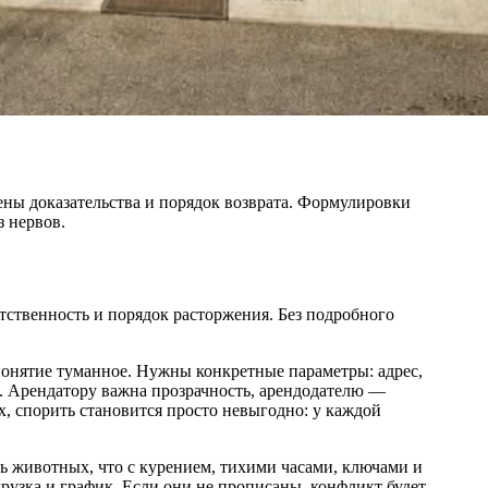
жены доказательства и порядок возврата. Формулировки
з нервов.
етственность и порядок расторжения. Без подробного
понятие туманное. Нужны конкретные параметры: адрес,
а. Арендатору важна прозрачность, арендодателю —
х, спорить становится просто невыгодно: у каждой
ь животных, что с курением, тихими часами, ключами и
рузка и график. Если они не прописаны, конфликт будет