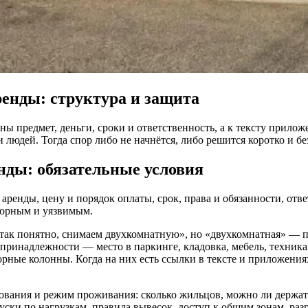
ренды: структура и защита
аны предмет, деньги, сроки и ответственность, а к тексту прило
людей. Тогда спор либо не начнётся, либо решится коротко и бе
нды: обязательные условия
аренды, цену и порядок оплаты, срок, права и обязанности, отв
спорным и уязвимым.
и так понятно, снимаем двухкомнатную», но «двухкомнатная» — 
 принадлежности — место в паркинге, кладовка, мебель, техник
рные колонны. Когда на них есть ссылки в тексте и приложения
зования и режим проживания: сколько жильцов, можно ли держат
ски по нагрузкам, правила вывесок, доступ к общим зонам, разг