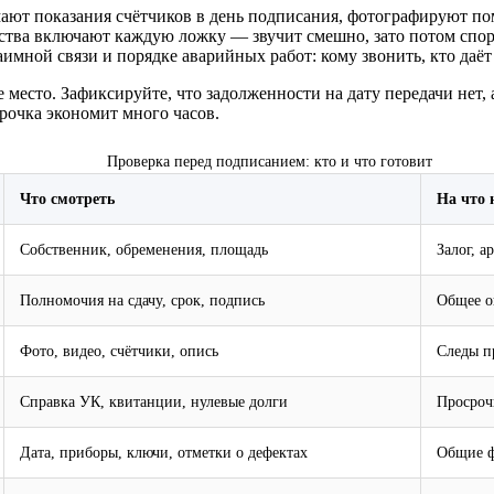
мают показания счётчиков в день подписания, фотографируют п
ства включают каждую ложку — звучит смешно, зато потом споря
мной связи и порядке аварийных работ: кому звонить, кто даёт 
есто. Зафиксируйте, что задолженности на дату передачи нет, 
трочка экономит много часов.
Проверка перед подписанием: кто и что готовит
Что смотреть
На что 
Собственник, обременения, площадь
Залог, а
Полномочия на сдачу, срок, подпись
Общее о
Фото, видео, счётчики, опись
Следы п
Справка УК, квитанции, нулевые долги
Просроч
Дата, приборы, ключи, отметки о дефектах
Общие ф