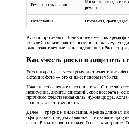
Кто чинит, кто делает т
Ремонт и изменения
ремонт
Расторжение
Основания, сроки уведо
Кстати, про деньги. Точный день месяца, время фи
«после 5‑го начисляются пени по ставке…», «уве
выключают вечные «я не видел», «платёж шёл три 
Как учесть риски и защитить ст
Риски в аренде гасятся тремя инструментами: обес
актами и фото — это снижает споры и убытки.
Начнём с обеспечительного платежа. Он не являет
назначение, лимиты списаний, срок возврата и осно
причинно‑следственная связь, нужна цифра. Когда 
границы ответственности.
Далее — график и индексация. Аренда длинная, ин
официальный индекс. Главное — не забыть про уве
актов. Ритм договора должен быть как метроном, б