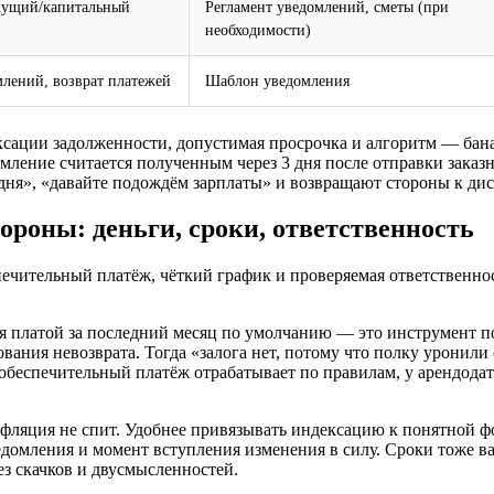
екущий/капитальный
Регламент уведомлений, сметы (при
необходимости)
млений, возврат платежей
Шаблон уведомления
ксации задолженности, допустимая просрочка и алгоритм — бана
домление считается полученным через 3 дня после отправки за
дня», «давайте подождём зарплаты» и возвращают стороны к ди
ороны: деньги, сроки, ответственность
печительный платёж, чёткий график и проверяемая ответственно
ся платой за последний месяц по умолчанию — это инструмент по
вания невозврата. Тогда «залога нет, потому что полку уронили 
обеспечительный платёж отрабатывает по правилам, у арендодат
фляция не спит. Удобнее привязывать индексацию к понятной ф
домления и момент вступления изменения в силу. Сроки тоже ва
ез скачков и двусмысленностей.