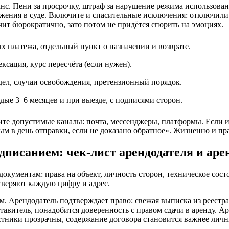
анс. Пени за просрочку, штраф за нарушение режима использова
жения в суде. Включите и спасительные исключения: отключили 
ит бюрократично, зато потом не придётся спорить на эмоциях.
х платежа, отдельный пункт о назначении и возврате.
ксация, курс пересчёта (если нужен).
дел, случаи освобождения, претензионный порядок.
ые 3–6 месяцев и при выезде, с подписями сторон.
ите допустимые каналы: почта, мессенджеры, платформы. Если и
м в день отправки, если не доказано обратное». Жизненно и пр
дписанием: чек‑лист арендодателя и аре
окументам: права на объект, личность сторон, техническое со
сверяют каждую цифру и адрес.
ам. Арендодатель подтверждает право: свежая выписка из реестра
дставитель, понадобится доверенность с правом сдачи в аренду.
стники прозрачны, содержание договора становится важнее лич