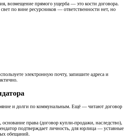
ния, возмещение прямого ущерба — это кости договора.
свет по вине ресурсников — ответственности нет, но
спользуете электронную почту, запишите адреса и
актично.
ндатора
стояние и долги по коммунальным. Ещё — читают договор
, основание права (договор купли‑продажи, наследство),
 Арендатор подтверждает личность, для юрлица — уставные
ных обещаний.