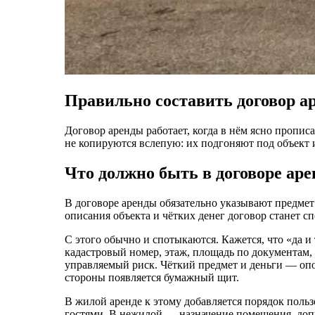
Правильно составить договор а
Договор аренды работает, когда в нём ясно пропис
не копируются вслепую: их подгоняют под объект и 
Что должно быть в договоре аре
В договоре аренды обязательно указывают предмет 
описания объекта и чётких денег договор станет 
С этого обычно и спотыкаются. Кажется, что «да 
кадастровый номер, этаж, площадь по документам,
управляемый риск. Чёткий предмет и деньги — опо
стороны появляется бумажный щит.
В жилой аренде к этому добавляется порядок поль
гостями. В нежилой — назначение помещения, допу