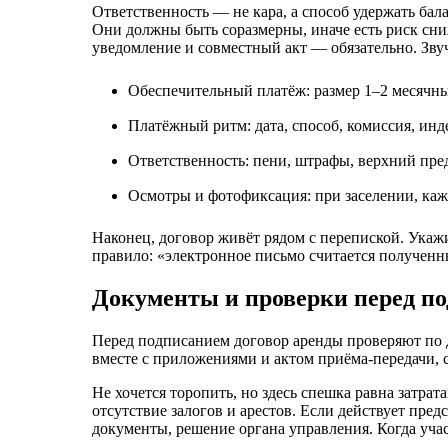
Ответственность — не кара, а способ удержать бал
Они должны быть соразмерны, иначе есть риск сни
уведомление и совместный акт — обязательно. Звуч
Обеспечительный платёж: размер 1–2 месячны
Платёжный ритм: дата, способ, комиссия, инде
Ответственность: пени, штрафы, верхний пре
Осмотры и фотофиксация: при заселении, кажд
Наконец, договор живёт рядом с перепиской. Укаж
правило: «электронное письмо считается полученны
Документы и проверки перед по
Перед подписанием договор аренды проверяют по д
вместе с приложениями и актом приёма‑передачи, 
Не хочется торопить, но здесь спешка равна затрат
отсутствие залогов и арестов. Если действует пре
документы, решение органа управления. Когда уча